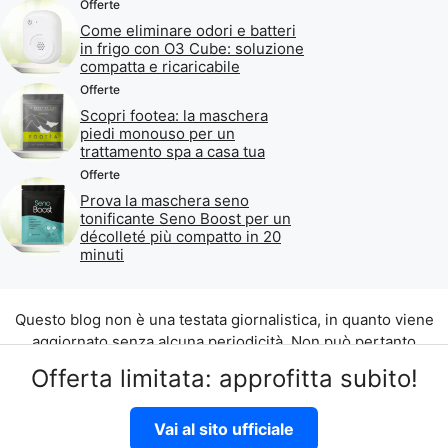
Offerte
Come eliminare odori e batteri
in frigo con O3 Cube: soluzione
compatta e ricaricabile
Offerte
Scopri footea: la maschera
piedi monouso per un
trattamento spa a casa tua
Offerte
Prova la maschera seno
tonificante Seno Boost per un
décolleté più compatto in 20
minuti
Questo blog non è una testata giornalistica, in quanto viene
aggiornato senza alcuna periodicità. Non può pertanto
considerarsi un prodotto editoriale ai sensi della legge n. 62
Offerta limitata: approfitta subito!
del 07.03.2001.
©2026 di Aliados Srl C.da Piana Romana snc, 90010 Lascari
Vai al sito ufficiale
(PA) P.IVA 07262700821