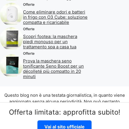
Offerte
Come eliminare odori e batteri
in frigo con O3 Cube: soluzione
compatta e ricaricabile
Offerte
Scopri footea: la maschera
piedi monouso per un
trattamento spa a casa tua
Offerte
Prova la maschera seno
tonificante Seno Boost per un
décolleté più compatto in 20
minuti
Questo blog non è una testata giornalistica, in quanto viene
aggiornato senza alcuna periodicità. Non può pertanto
considerarsi un prodotto editoriale ai sensi della legge n. 62
Offerta limitata: approfitta subito!
del 07.03.2001.
©2026 di Aliados Srl C.da Piana Romana snc, 90010 Lascari
Vai al sito ufficiale
(PA) P.IVA 07262700821