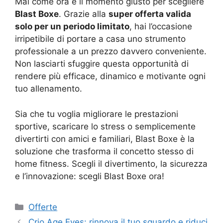
Mai come ora è il momento giusto per scegliere
Blast Boxe
. Grazie alla
super offerta valida
solo per un periodo limitato
, hai l’occasione
irripetibile di portare a casa uno strumento
professionale a un prezzo davvero conveniente.
Non lasciarti sfuggire questa opportunità di
rendere più efficace, dinamico e motivante ogni
tuo allenamento.
Sia che tu voglia migliorare le prestazioni
sportive, scaricare lo stress o semplicemente
divertirti con amici e familiari, Blast Boxe è la
soluzione che trasforma il concetto stesso di
home fitness. Scegli il divertimento, la sicurezza
e l’innovazione: scegli Blast Boxe ora!
Categorie
Offerte
Crio Age Eyes: rinnova il tuo sguardo e riduci