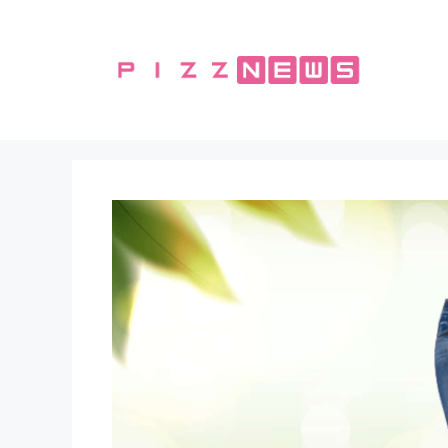
Vai
al
contenuto