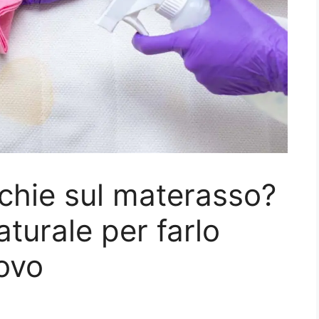
cchie sul materasso?
turale per farlo
ovo