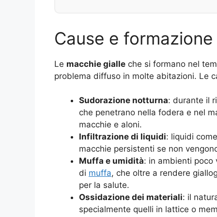
Cause e formazione de
Le
macchie gialle
che si formano nel tem
problema diffuso in molte abitazioni. Le c
Sudorazione notturna
: durante il 
che penetrano nella fodera e nel ma
macchie e aloni.
Infiltrazione di liquidi
: liquidi co
macchie persistenti se non vengo
Muffa e umidità
: in ambienti poco v
di
muffa
, che oltre a rendere giall
per la salute.
Ossidazione dei materiali
: il nat
specialmente quelli in lattice o me